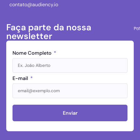
contato@audiency.io
Faça parte da nossa
Pol
newsletter
Nome Completo
E-mail
Enviar