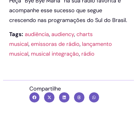
Peça “Bye Bye Maria” na sua rádio favorita e
acompanhe esse sucesso que segue
crescendo nas programações do Sul do Brasil.
Tags:
audiência
,
audiency
,
charts
musical
,
emissoras de rádio
,
lançamento
musical
,
musical integração
,
rádio
Compartilhe