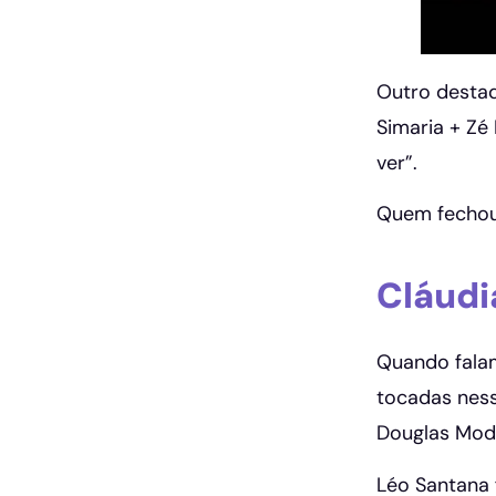
Outro destaq
Simaria + Zé
ver”.
Quem fechou 
Cláudi
Quando falam
tocadas ness
Douglas Moda
Léo Santana 