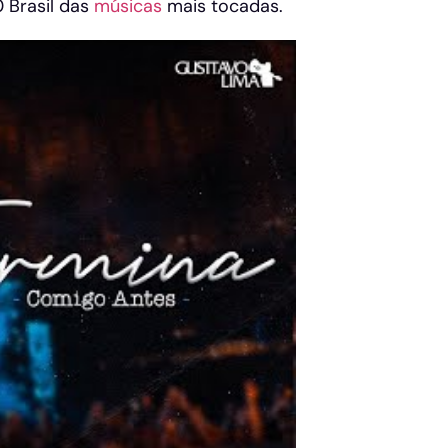
 Brasil das
músicas
mais tocadas.