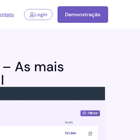
ontato
Login
Demonstração
 – As mais
l