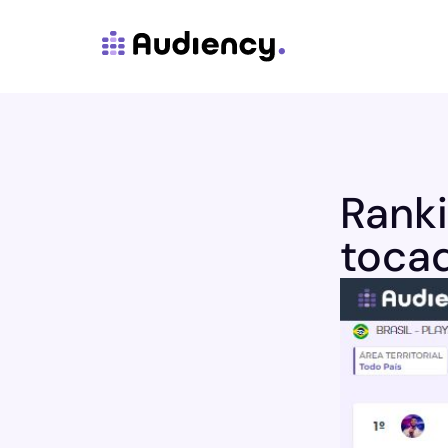
Rank
tocad