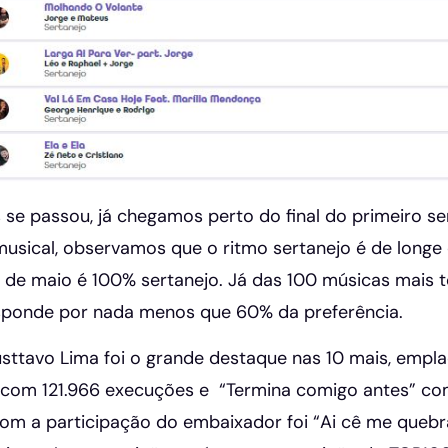
se passou, já chegamos perto do final do primeiro s
musical, observamos que o ritmo sertanejo é de longe
0 de maio é 100% sertanejo. Já das 100 músicas mais 
sponde por nada menos que 60% da preferência.
sttavo Lima foi o grande destaque nas 10 mais, emplac
com 121.966 execuções e “Termina comigo antes” com
 com a participação do embaixador foi “Ai cê me queb