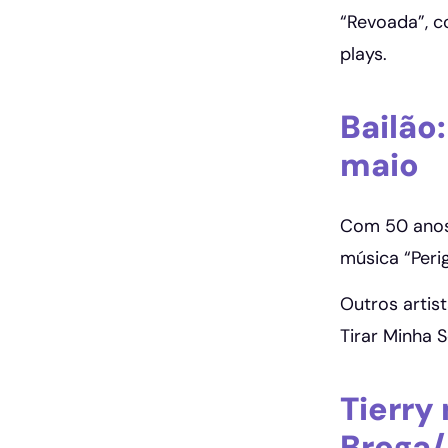
“Revoada”, c
plays.
Bailão
maio
Com 50 anos 
música “Peri
Outros artis
Tirar Minha S
Tierry
Brega/