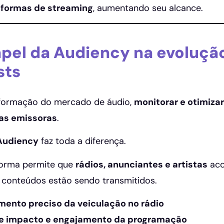
aformas de streaming
, aumentando seu alcance.
apel da Audiency na evolução
sts
formação do mercado de áudio,
monitorar e otimiza
as emissoras
.
Audiency
faz toda a diferença.
forma permite que
rádios, anunciantes e artistas
ac
conteúdos estão sendo transmitidos.
ento preciso da veiculação no rádio
de impacto e engajamento da programação