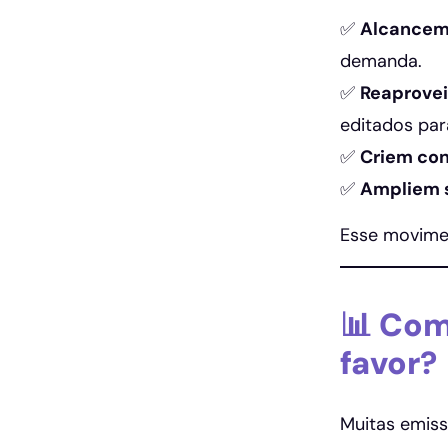
✅
Alcancem
demanda.
✅
Reaprovei
editados para
✅
Criem con
✅
Ampliem s
Esse movimen
📊 Com
favor?
Muitas emis