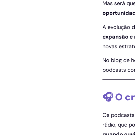
Mas será que
oportunidad
A evolução d
expansão e 
novas estrat
No blog de h
podcasts com
🎧 O c
Os podcasts
rádio, que p
quando ouvi