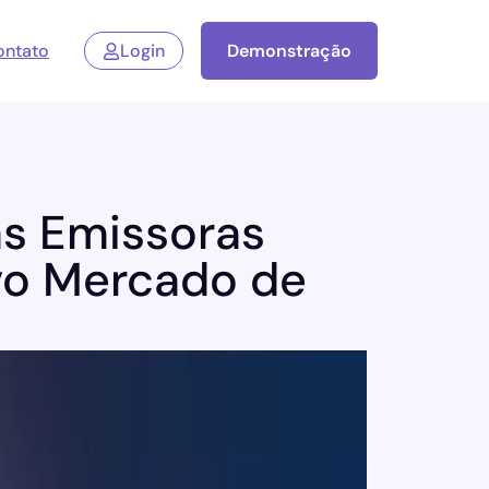
ontato
Login
Demonstração
as Emissoras
vo Mercado de