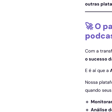
outras plat
🚀 O p
podca
Com a trans
o sucesso d
E é aí que a
Nossa plata
quando seus 
🔹
Monitoram
🔹
Análise 