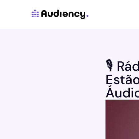
🎙️ R
Estã
Áudi