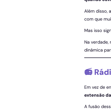
Além disso, 
com que muit
Mas isso sign
Na verdade, 
dinâmica par
📻 Rád
Em vez de e
extensão da
A fusão dess