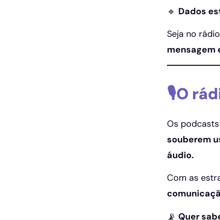
🔹
Dados est
Seja no rádi
mensagem e
🎙️O rá
Os podcasts 
souberem us
áudio.
Com as estra
comunicaçã
📡
Quer sabe