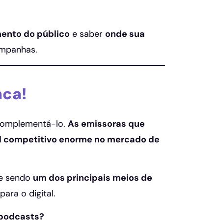
ento do público
e saber
onde sua
ampanhas.
nca!
 complementá-lo.
As emissoras que
al competitivo enorme no mercado de
ue sendo
um dos principais meios de
ara o digital.
 podcasts?