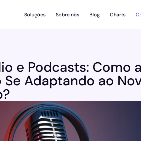
Soluções
Sobre nós
Blog
Charts
C
ádio e Podcasts: Como 
o Se Adaptando ao No
o?