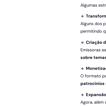
Algumas estr
🔹
Transfor
Alguns dos p
permitindo q
🔹
Criação d
Emissoras es
sobre temas
🔹
Monetiza
O formato po
patrocínios
🔹
Expansão
Agora, além 