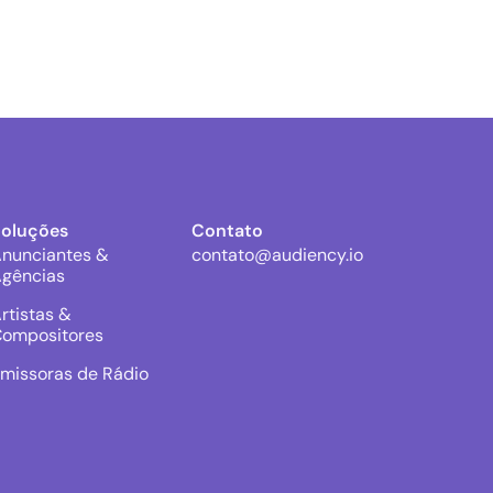
Soluções
Contato
nunciantes &
contato@audiency.io
gências
rtistas &
ompositores
missoras de Rádio