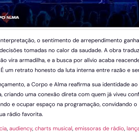
interpretação, o sentimento de arrependimento ganha
 decisões tomadas no calor da saudade. A obra trad
ção vira armadilha, e a busca por alívio acaba reacen
É um retrato honesto da luta interna entre razão e se
çamento, a Corpo e Alma reafirma sua identidade ao 
va, criando uma conexão direta com quem já viveu conf
fundo e ocupar espaço na programação, convidando o
ua rádio favorita.
cia
,
audiency
,
charts musical
,
emissoras de rádio
,
lanç