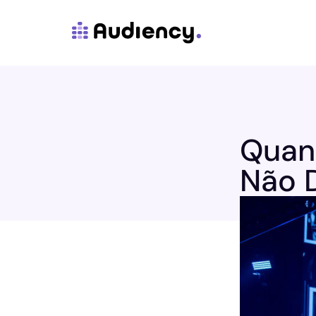
Quand
Não 