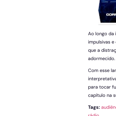
Ao longo da 
impulsivas e
que a distra
adormecido. 
Com esse lan
interpretati
para tocar 
capítulo na s
Tags:
audiên
rádio