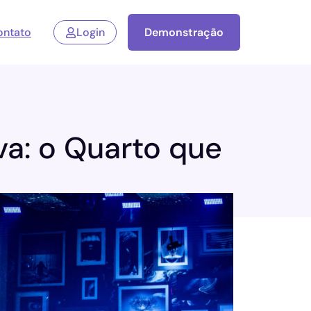
ontato
Login
Demonstração
a: o Quarto que