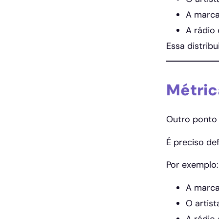
A marca
A rádio 
Essa distribu
Métric
Outro ponto 
É preciso de
Por exemplo:
A marca
O artis
A rádio 