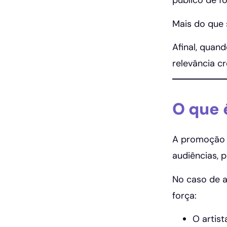
público de f
Mais do que 
Afinal, quan
relevância c
O que 
A promoção c
audiências, 
No caso de a
força:
O artist