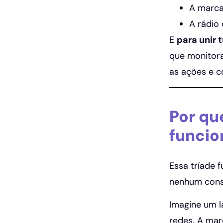
A marca
A rádio 
E
para unir 
que monitora
as ações e c
Por qu
funcio
Essa tríade 
nenhum conse
Imagine um 
redes. A mar