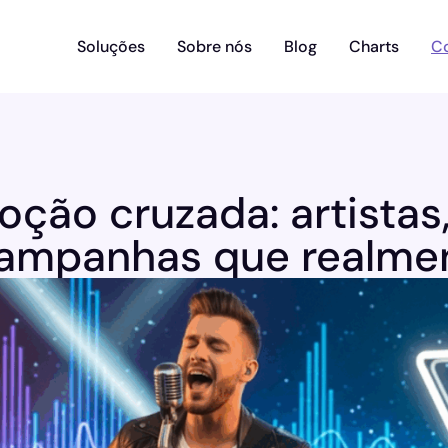
Soluções
Sobre nós
Blog
Charts
C
ção cruzada: artistas
ampanhas que realme