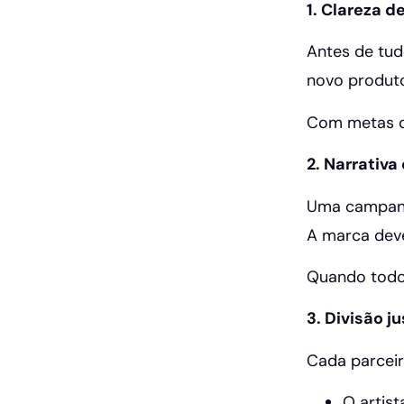
1. Clareza d
Antes de tud
novo produto
Com metas cl
2. Narrativ
Uma campanha
A marca deve
Quando todos
3. Divisão j
Cada parceir
O artist