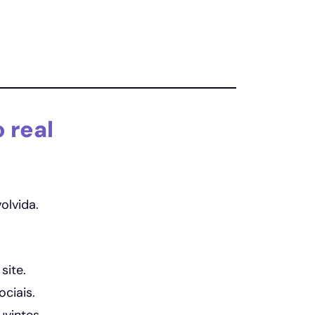
 real
olvida.
site.
ciais.
uvintes.