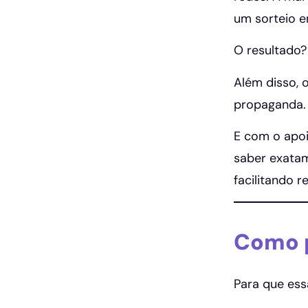
um sorteio e
O resultado?
Além disso, 
propaganda.
E com o apoi
saber exatam
facilitando r
Como p
Para que essa