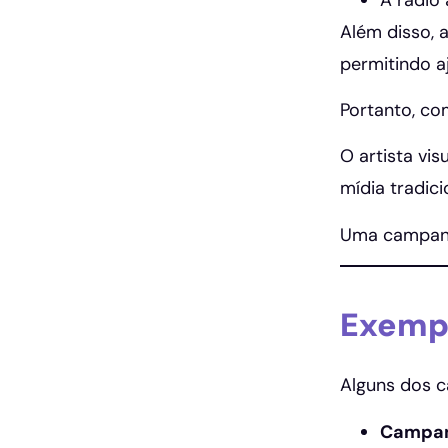
Além disso, 
permitindo a
Portanto, c
O artista vi
mídia tradici
Uma campanh
Exempl
Alguns dos 
Campan