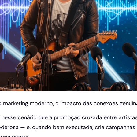
marketing moderno, o impacto das conexões genuínas
 nesse cenário que a promoção cruzada entre artistas
poderosa — e, quando bem executada, cria campanhas