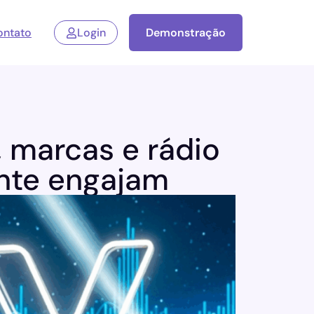
ontato
Login
Demonstração
, marcas e rádio
nte engajam