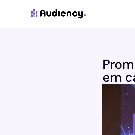
Promo
em c