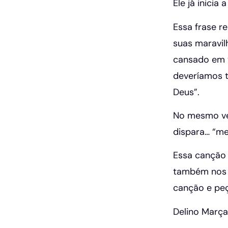
Ele já inici
Essa frase r
suas maravil
cansado em v
deveríamos t
Deus”.
No mesmo ve
dispara… “me
Essa canção 
também nos m
canção e peç
Delino Març