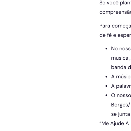
Se você plant
compreensão 
Para começa
de fé e espe
No noss
musical,
banda de
A músic
A palav
O nosso
Borges/ 
se junt
“Me Ajude A 