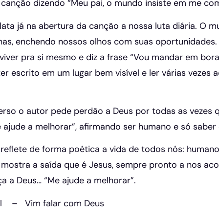
a a canção dizendo “Meu pai, o mundo insiste em me co
elata já na abertura da canção a nossa luta diária. 
has, enchendo nossos olhos com suas oportunidades. L
iver pra si mesmo e diz a frase “Vou mandar em bora 
er escrito em um lugar bem visível e ler várias vezes
rso o autor pede perdão a Deus por todas as vezes
 ajude a melhorar”, afirmando ser humano e só saber 
reflete de forma poética a vida de todos nós: humano
ostra a saída que é Jesus, sempre pronto a nos acolh
a a Deus… “Me ajude a melhorar”.
al – Vim falar com Deus