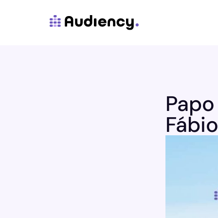
Papo 
Fábi