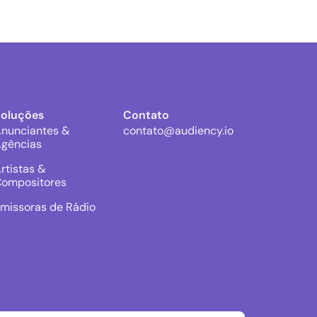
Soluções
Contato
nunciantes &
contato@audiency.io
gências
rtistas &
ompositores
missoras de Rádio