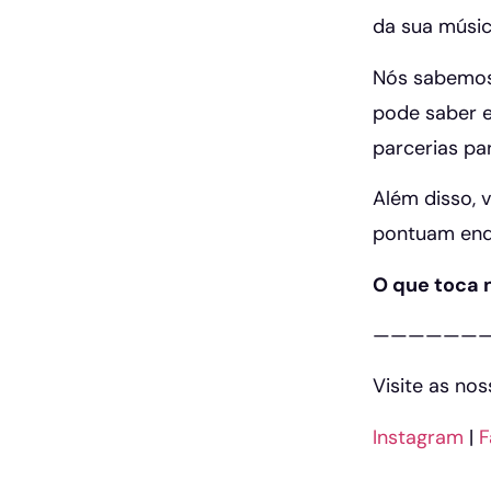
da sua músic
Nós sabemos 
pode saber e
parcerias pa
Além disso, 
pontuam enqu
O que toca 
——————
Visite as no
Instagram
|
F