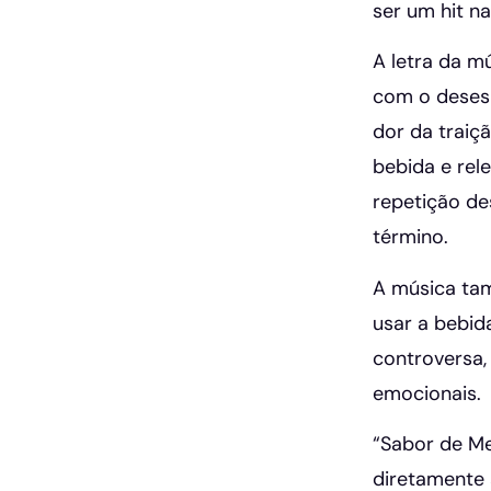
ser um hit n
A letra da m
com o deses
dor da traiç
bebida e rel
repetição de
término.
A música ta
usar a bebid
controversa,
emocionais.
“Sabor de Me
diretamente