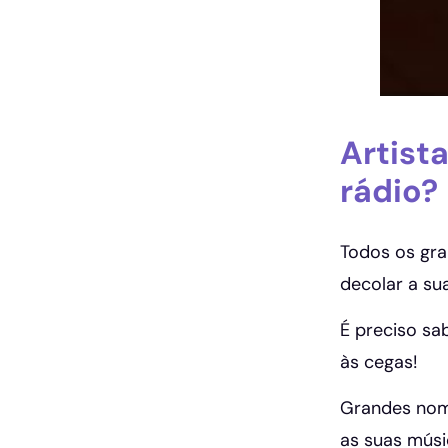
Artist
rádio?
Todos os gra
decolar a sua
É preciso sa
às cegas!
Grandes nome
as suas músi