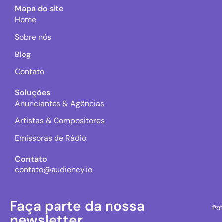
Mapa do site
Home
Sobre nós
Blog
Contato
Soluções
Anunciantes & Agências
Artistas & Compositores
Emissoras de Rádio
Contato
contato@audiency.io
Faça parte da nossa
Pol
newsletter