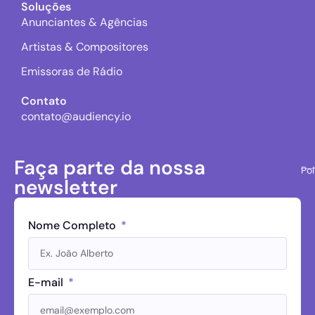
Soluções
Anunciantes & Agências
Artistas & Compositores
Emissoras de Rádio
Contato
contato@audiency.io
Faça parte da nossa
Pol
newsletter
Nome Completo
E-mail