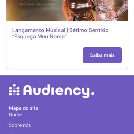
Lançamento Musical | Sétimo Sentido
“Esqueça Meu Nome”
Saiba mais
Mapa do site
Home
Sobre nós