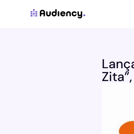
Lanç
Zita”