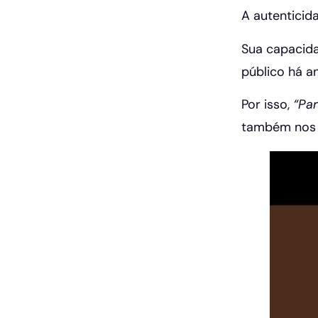
A autenticid
Sua capacida
público há a
Por isso,
“Par
também nos 