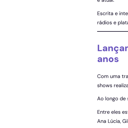
e atual.
Escrita e in
rádios e plat
Lançam
anos
Com uma traj
shows realiz
Ao longo de 
Entre eles e
Ana Lúcia, Gi