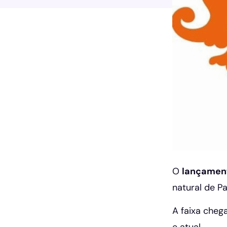
O
lançament
natural de P
A faixa cheg