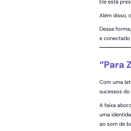
Ele está pre
Além disso, 
Dessa forma,
e conectado
“Para 
Com uma letr
sucessos do
A faixa abor
uma identida
ao som de ba