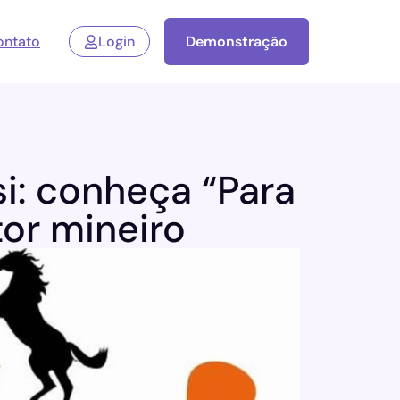
ontato
Login
Demonstração
i: conheça “Para
tor mineiro