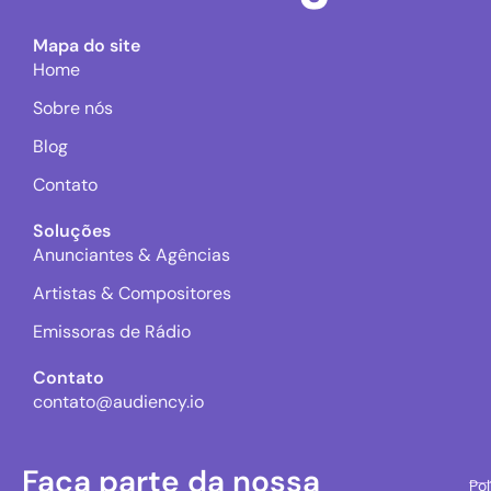
Mapa do site
Home
Sobre nós
Blog
Contato
Soluções
Anunciantes & Agências
Artistas & Compositores
Emissoras de Rádio
Contato
contato@audiency.io
Faça parte da nossa
Pol