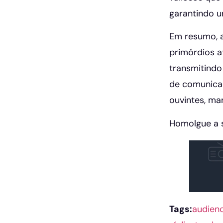
garantindo u
Em resumo, a
primórdios a
transmitindo
de comunicaç
ouvintes, ma
Homolgue a s
Tags:
audien