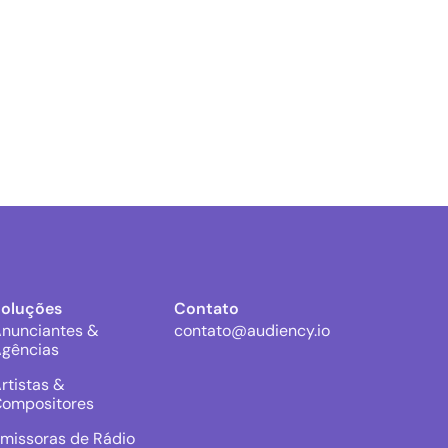
Soluções
Contato
nunciantes &
contato@audiency.io
gências
rtistas &
ompositores
missoras de Rádio