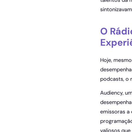
talentos da 
sintonizavam
O Rádi
Experi
Hoje, mesmo 
desempenhar 
podcasts, o 
Audiency, um
desempenha 
emissoras a 
programação 
valiosos que