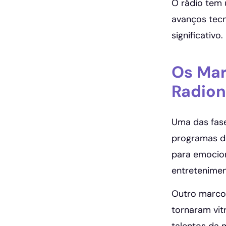
O rádio tem 
avanços tecn
significativo.
Os Mar
Radion
Uma das fase
programas de
para emocion
entretenimen
Outro marco 
tornaram vit