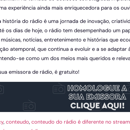
ma experiência ainda mais enriquecedora para os ouvi
 história do rádio é uma jornada de inovação, criati
té os dias de hoje, o rádio tem desempenhado um pap
 músicas, notícias, entretenimento e histórias que 
ão atemporal, que continua a evoluir e a se adaptar 
ntendo-se como um dos meios mais queridos e releva
ua emissora de rádio, é gratuito!
cy
,
conteudo
,
conteudo do rádio é diferente no stream