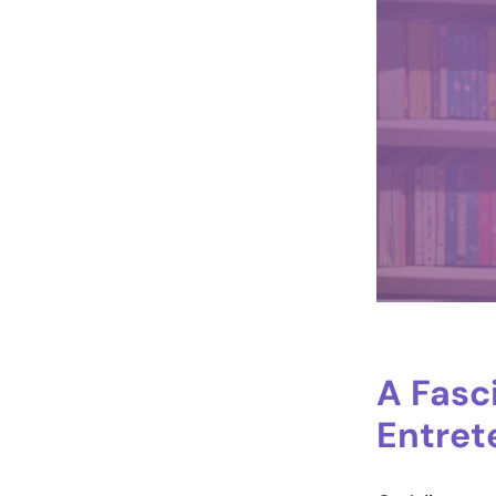
A Fasc
Entret