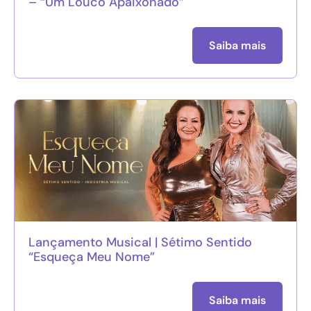
– “Um Louco Apaixonado”
Saiba mais
Lançamento Musical | Sétimo Sentido
“Esqueça Meu Nome”
Saiba mais