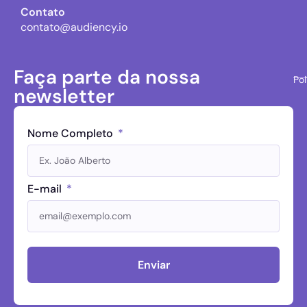
Contato
contato@audiency.io
Faça parte da nossa
Pol
newsletter
Nome Completo
E-mail
Enviar