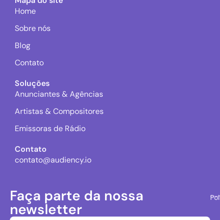
Mapa do site
Home
Sobre nós
Blog
Contato
Soluções
Anunciantes & Agências
Artistas & Compositores
Emissoras de Rádio
Contato
contato@audiency.io
Faça parte da nossa
Pol
newsletter