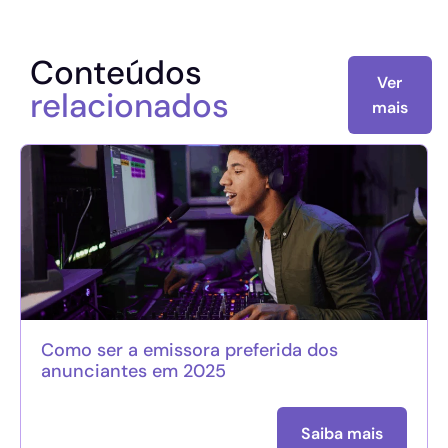
Conteúdos
Ver
relacionados
mais
Como ser a emissora preferida dos
anunciantes em 2025
Saiba mais