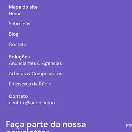
Mapa do site
Home
Sobre nós
Blog
Contato
Soluções
Anunciantes & Agências
Artistas & Compositores
Emissoras de Rádio
Contato
contato@audiency.io
Faça parte da nossa
Pol