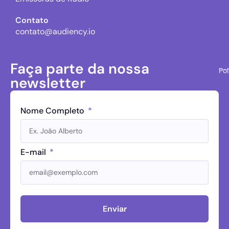
Contato
contato@audiency.io
Faça parte da nossa
Pol
newsletter
Nome Completo
E-mail
Enviar