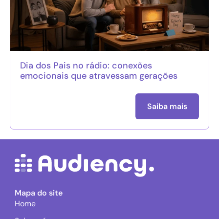
Dia dos Pais no rádio: conexões
emocionais que atravessam gerações
Saiba mais
Mapa do site
Home