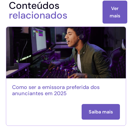
Conteúdos
Ver
relacionados
mais
Como ser a emissora preferida dos
anunciantes em 2025
Saiba mais