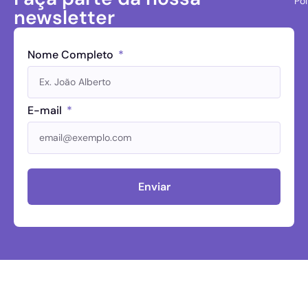
Pol
newsletter
Nome Completo
E-mail
Enviar