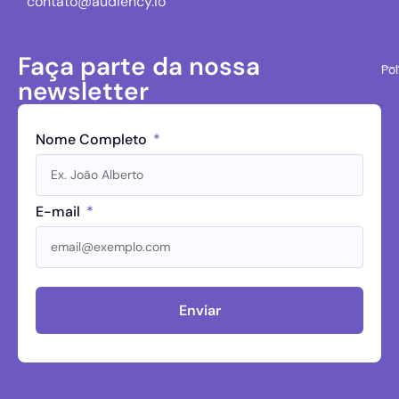
contato@audiency.io
Faça parte da nossa
Pol
newsletter
Nome Completo
E-mail
Enviar