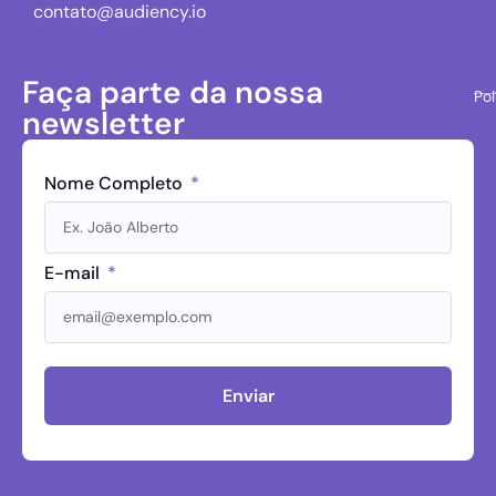
contato@audiency.io
Faça parte da nossa
Pol
newsletter
Nome Completo
E-mail
Enviar