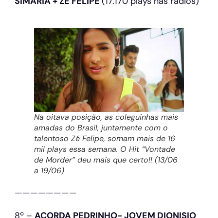
SIMARIA + ZÉ FELIPE
(17.170 plays nas radios)
Na oitava posição, as coleguinhas mais
amadas do Brasil, juntamente com o
talentoso Zé Felipe, somam mais de 16
mil plays essa semana. O Hit “Vontade
de Morder” deu mais que certo!! (13/06
a 19/06)
————————
8º –
ACORDA PEDRINHO- JOVEM DIONISIO