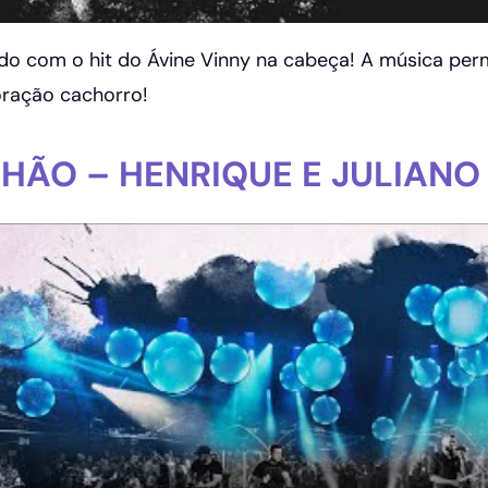
o com o hit do Ávine Vinny na cabeça! A música perm
oração cachorro!
HÃO – HENRIQUE E JULIANO