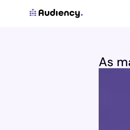
As ma