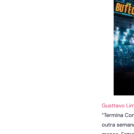
Gusttavo Li
“Termina Com
outra semana