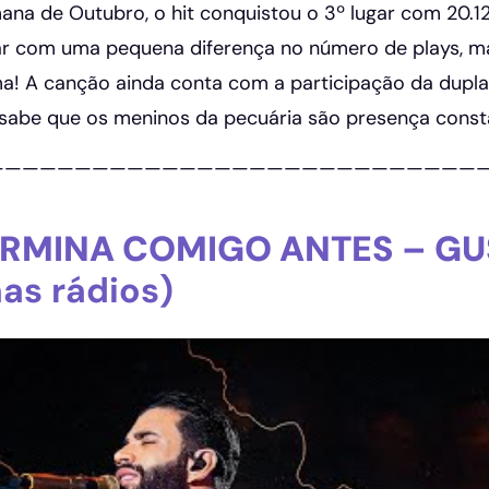
na de Outubro, o hit conquistou o 3º lugar com 20.1
r com uma pequena diferença no número de plays, mas
a! A canção ainda conta com a participação da dupla
abe que os meninos da pecuária são presença consta
————————————————————————————
RMINA COMIGO ANTES – GU
nas rádios)