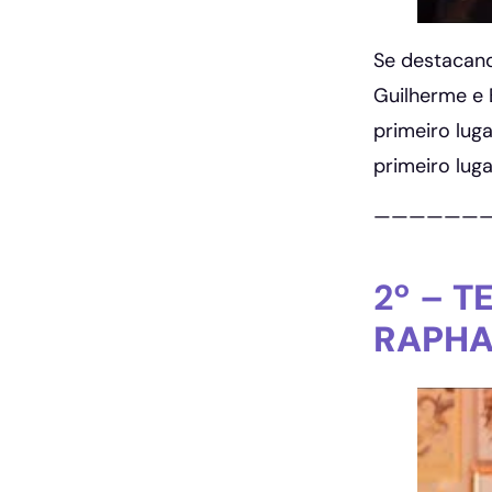
Se destacand
Guilherme e 
primeiro lu
primeiro lug
——————
2º –
T
RAPH