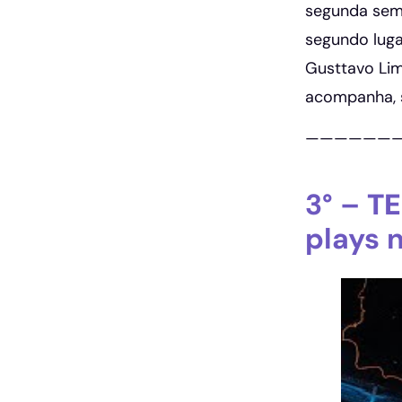
segunda sema
segundo luga
Gusttavo Lim
acompanha, s
——————
3° –
TE
plays 