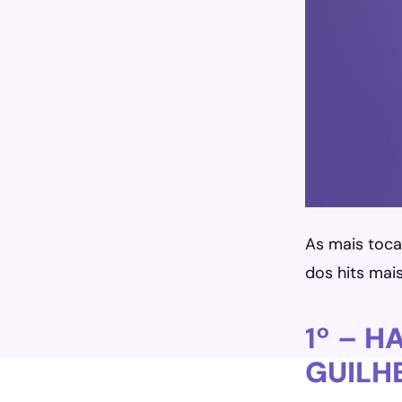
As mais toca
dos hits mai
1º –
HA
GUILH