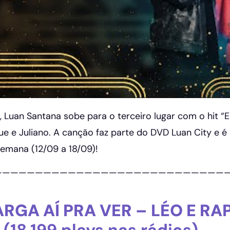
 Luan Santana sobe para o terceiro lugar com o hit “E
ue e Juliano. A canção faz parte do DVD Luan City e 
emana (12/09 a 18/09)!
————————————————————————————
ARGA AÍ PRA VER – LÉO E RA
E
(18.199 plays nas rádios)