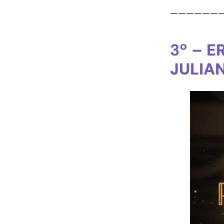
——————
3º –
E
JULIA