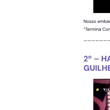
Nosso emba
“Termina Com
——————
2º –
H
GUILH