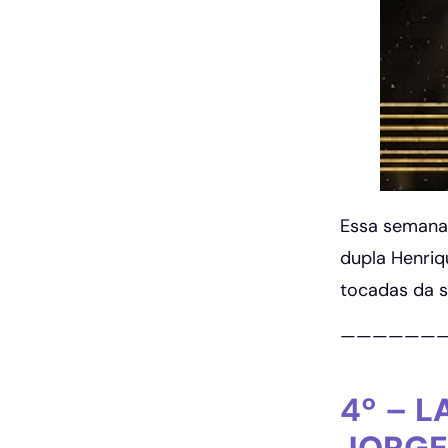
Essa semana,
dupla Henriq
tocadas da s
——————
4º –
L
JORG