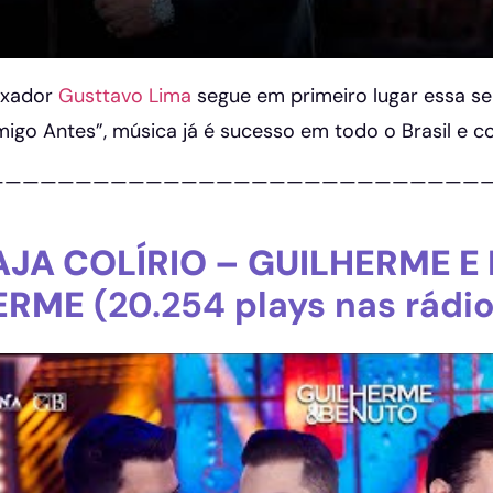
ixador
Gusttavo Lima
segue em primeiro lugar essa s
igo Antes”, música já é sucesso em todo o Brasil e c
————————————————————————————
AJA COLÍRIO – GUILHERME E
ERME
(20.254 plays nas rádi