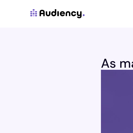
As ma