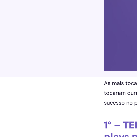
As mais toca
tocaram dura
sucesso no p
1° –
TE
plays 