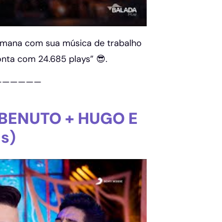
emana com sua música de trabalho
onta com 24.685 plays” 😎.
——————
 BENUTO + HUGO E
os)