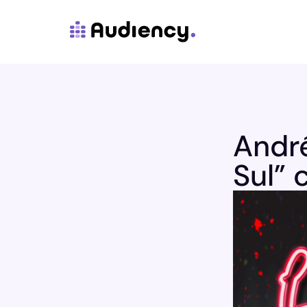
André
Sul”