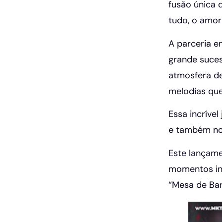
fusão única 
tudo, o amor
A parceria e
grande suces
atmosfera de
melodias qu
Essa incrível
e também no
Este lançame
momentos ine
“Mesa de Bar