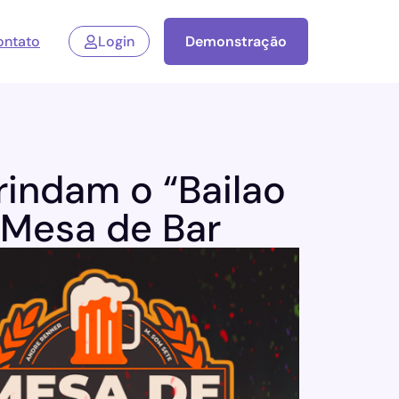
ontato
Login
Demonstração
rindam o “Bailao
“Mesa de Bar