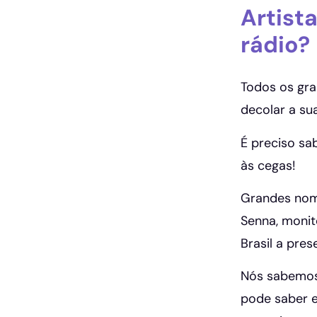
Artist
rádio?
Todos os gra
decolar a sua
É preciso sa
às cegas!
Grandes nome
Senna, monit
Brasil a pre
Nós sabemos 
pode saber e