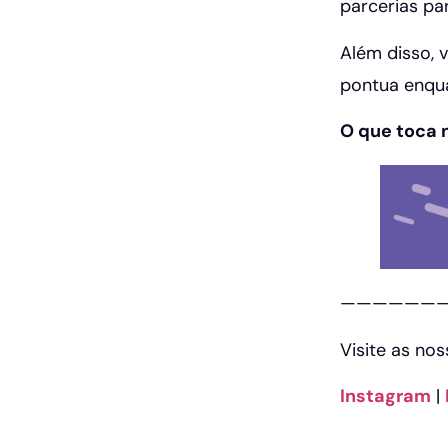
parcerias pa
Além disso, 
pontua enqua
O que toca 
——————
Visite as no
Instagram
|